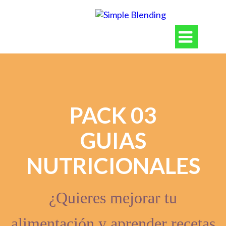

PACK 03
GUIAS
NUTRICIONALES
¿Quieres mejorar tu
alimentación y aprender recetas