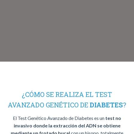
¿CÓMO SE REALIZA EL TEST
AVANZADO GENÉTICO DE
DIABETES
?
El Test Genético Avanzado de Diabetes es un
test no
invasivo donde la extracción del ADN se obtiene
mediante un frotado bucal
con un hisopo, totalmente