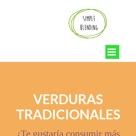

VERDURAS
TRADICIONALES
¿Te gustaría consumir más