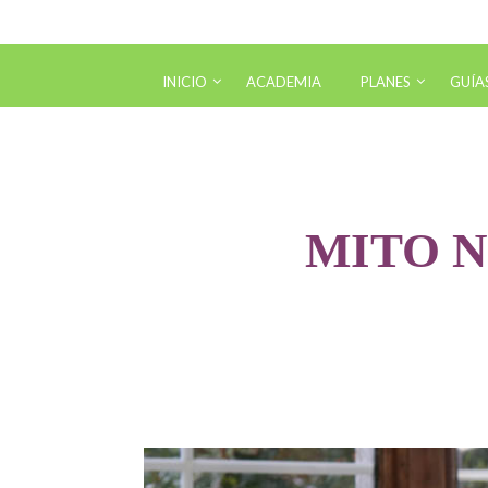
INICIO
ACADEMIA
PLANES
GUÍA
Hábi
New
MITO N
Chec
Tabl
Des