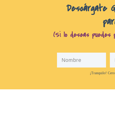
D
escárgate 
par
(Si lo deseas puedes p
¡Tranquilo! Cero