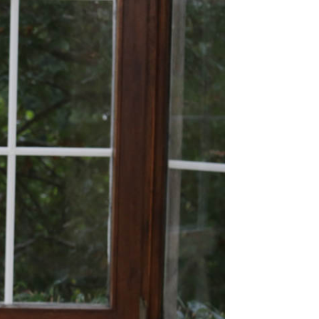
nético Riesgo Cardiovascular
nético Diabetes