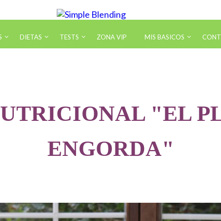
S
DIETAS
TESTS
ZONA VIP
MIS BASICOS
CONT
tos Nutricionables Saludables
Test Ge
sletter
Test Ge
UTRICIONAL "EL 
king Estado Saludable
Test Ge
ENGORDA"
a Equivalencias y Medidas
Test Ge
cuentos
Test Ge
Test Ge