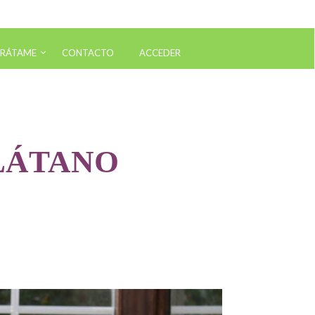
RÁTAME
CONTACTO
ACCEDER
nético Nutrición
nético Rendimiento Deportivo
PLÁTANO
nético Vitaminas y Suplementos
nético Intolerancias Alimentarias
nético Detox
nético Farmacología