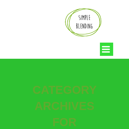

CATEGORY
ARCHIVES
FOR