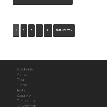
1
2
3
…
91
SIGUIENTE »
Academia
Planes
Guías
Dietas
Tests
Zona Vip
Descuentos
Newsletter