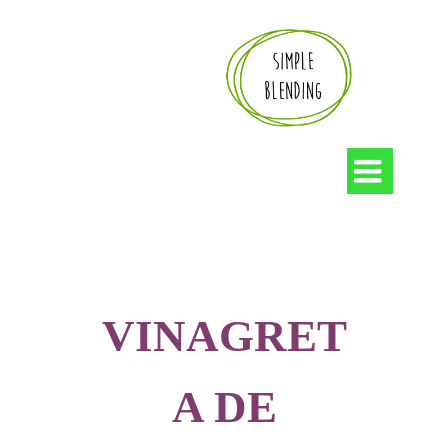

VINAGRET
A DE