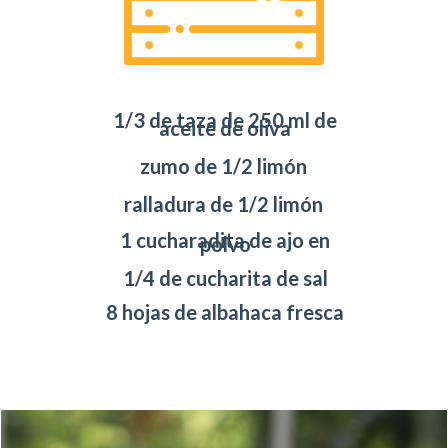
1/3 de taza de 250 ml de
aceite de oliva
zumo de 1/2 limón
ralladura de 1/2 limón
1 cucharadita de ajo en
polvo
1/4 de cucharita de sal
8 hojas de albahaca fresca