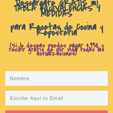
D
escárgate GRATIS mi
TABLA EQUIVALENCIAS Y
MEDIDAS
para Recetas de Cocina y
Repostería
(Si lo deseas puedes pagar 4,99€ y
recibir gratis de por vida todas las
actualzaciones)