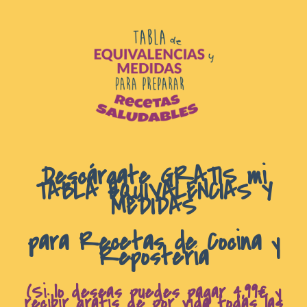
D
escárgate GRATIS mi
TABLA EQUIVALENCIAS Y
MEDIDAS
para Recetas de Cocina y
Repostería
(Si lo deseas puedes pagar 4,99€ y
recibir gratis de por vida todas las