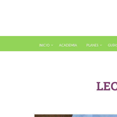
INICIO
ACADEMIA
PLANES
GUÍA
Hábi
New
LE
Chec
Tabl