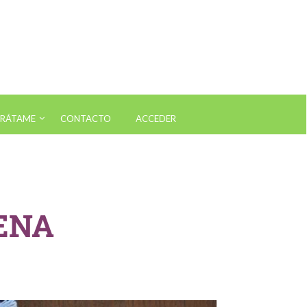
RÁTAME
CONTACTO
ACCEDER
nético Nutrición
nético Rendimiento Deportivo
ENA
nético Vitaminas y Suplementos
nético Intolerancias Alimentarias