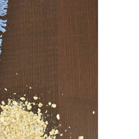
nético Detox
nético Farmacología
nético Riesgo Cardiovascular
nético Diabetes