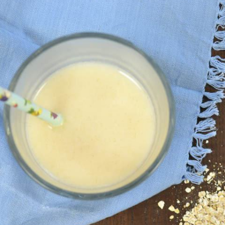
cuentos
Test Ge
Test Ge
Test Ge
Test Ge