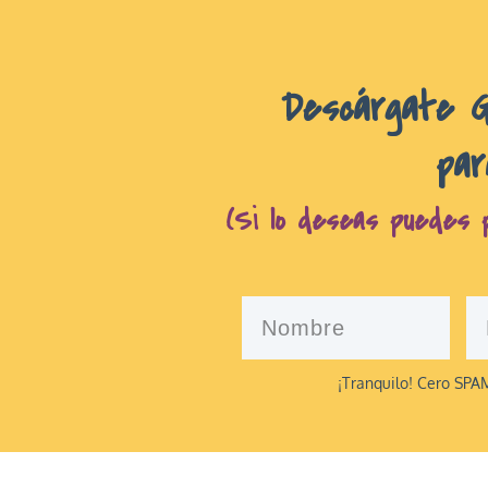
D
escárgate 
par
(Si lo deseas puedes p
¡Tranquilo! Cero SPAM