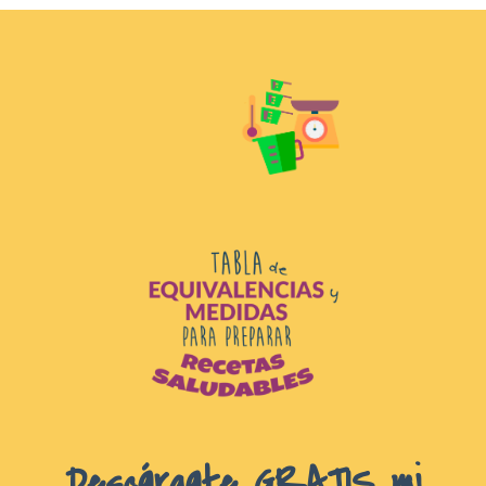
D
escárgate GRATIS mi