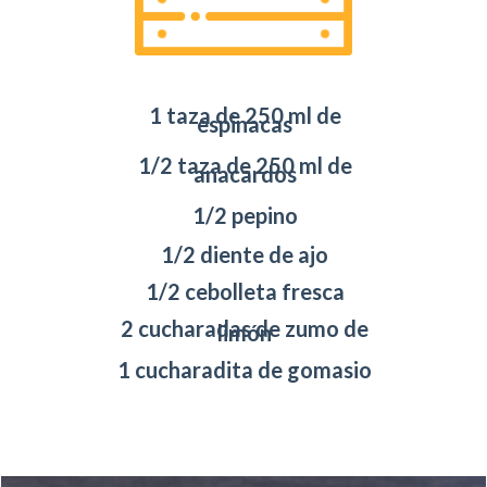
1 taza de 250 ml de
espinacas
1/2 taza de 250 ml de
anacardos
1/2 pepino
1/2 diente de ajo
1/2 cebolleta fresca
2 cucharadas de zumo de
limón
1 cucharadita de gomasio