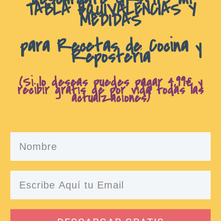
TABLA EQUIVALENCIAS Y
MEDIDAS
para Recetas de Cocina y
Repostería
(Si lo deseas puedes pagar 4,99€ y
recibir gratis de por vida todas las
actualzaciones)