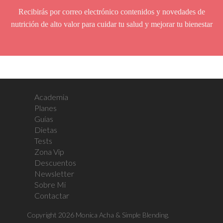
Recibirás por correo electrónico contenidos y novedades de
nutrición de alto valor para cuidar tu salud y mejorar tu bienestar
Academia
Planes
Guías
Dietas
Tests
Zona Vip
Descuentos
Newsletter
Sobre Mi
Contactar
Copyright 2026 Monica Acha & Simple Blending.