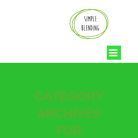

CATEGORY
ARCHIVES
FOR